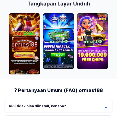
Tangkapan Layar Unduh
❓ Pertanyaan Umum (FAQ) ormas188
APK tidak bisa diinstall, kenapa?