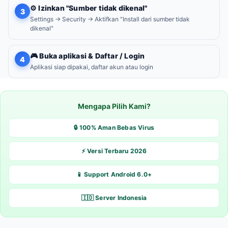
⚙️ Izinkan "Sumber tidak dikenal"
3
Settings → Security → Aktifkan "Install dari sumber tidak
dikenal"
🎮 Buka aplikasi & Daftar / Login
4
Aplikasi siap dipakai, daftar akun atau login
Mengapa Pilih Kami?
🔒 100% Aman Bebas Virus
⚡ Versi Terbaru 2026
📱 Support Android 6.0+
🇮🇩 Server Indonesia